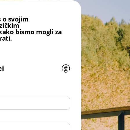
s o svojim
zičkim
ako bismo mogli za
rati.
ci