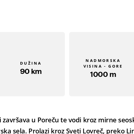
NADMORSKA
DUŽINA
VISINA - GORE
90 km
1000 m
i završava u Poreču te vodi kroz mirne seosk
arska sela. Prolazi kroz Sveti Lovreč, preko L