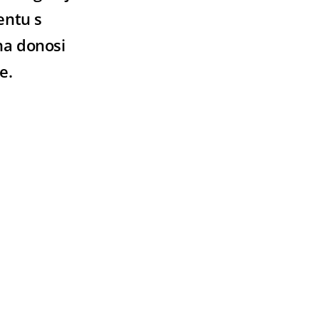
entu s
na donosi
e.