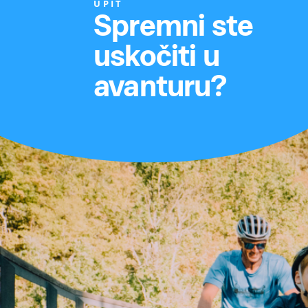
UPIT
Spremni ste
uskočiti u
avanturu?