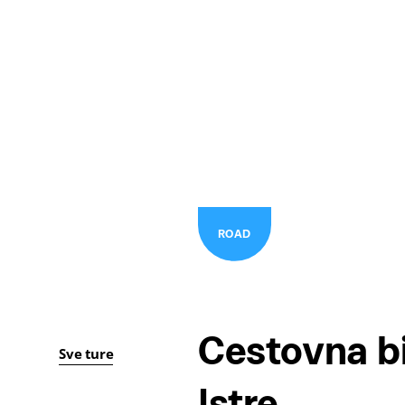
159 Tri
ROAD
Cestovna bi
Sve ture
Istre