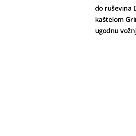
do ruševina 
kaštelom Gri
ugodnu vožnju