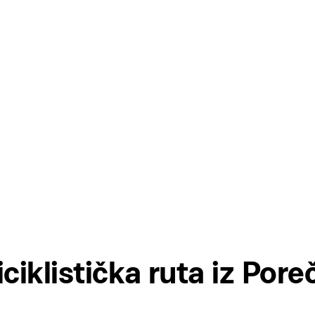
 kaštela
ciklistička ruta iz Pore