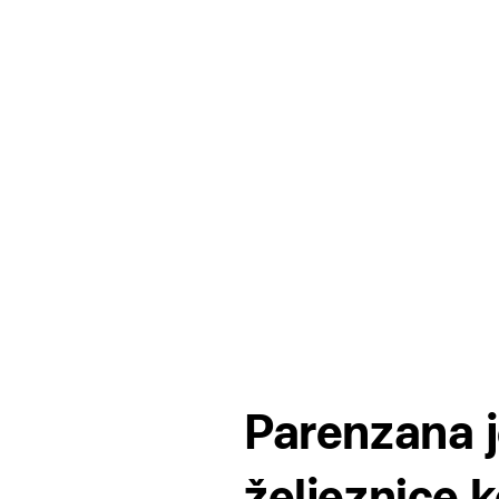
Paren
Parenzana j
željeznice 