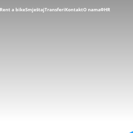
Rent a bike
Smještaj
Transferi
Kontakt
O nama
HR