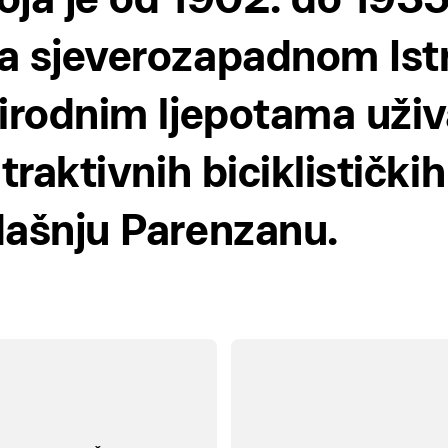
a sjeverozapadnom Ist
irodnim ljepotama uživ
traktivnih biciklističkih
dašnju Parenzanu.