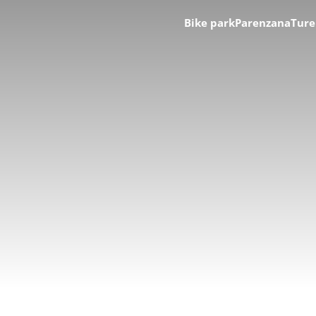
Bike park
Parenzana
Ture