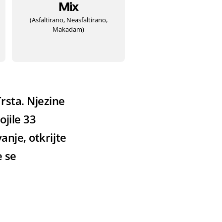
Mix
(Asfaltirano, Neasfaltirano,
Makadam)
rsta. Njezine
ojile 33
anje, otkrijte
e se