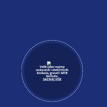
Velik izbor najma
cestovnih i električnih
bicikala, gravel i MTB
bicikala.
SAZNAJ VIŠE
604 zavoja
Čak 604 zavoja oblikovalo je
Parenzanu. Nikad ne znate
što će vas iza sljedećeg zavoja
očarati.