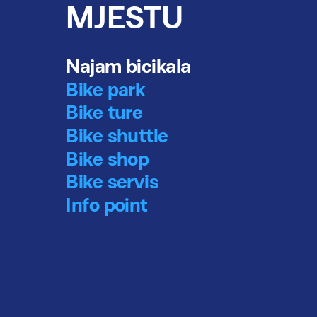
MJESTU
Najam bicikala
Bike park
Bike ture
Bike shuttle
Bike shop
Bike servis
Info point
3 tipa zemlje
nika
za 3 tipa klime
n su prema legendi
Parenzana prolazi kroz 
i divovi, a danas je
zone različitih tipova k