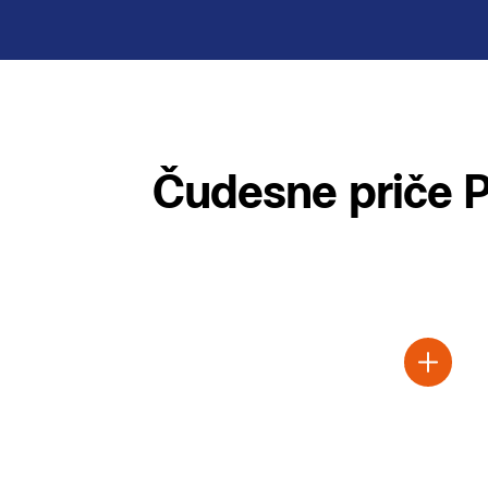
Čudesne priče 
604 zavoja