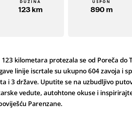
DUŽINA
USPON
123 km
890 m
 123 kilometara protezala se od Poreča do T
ugave linije iscrtale su ukupno 604 zavoja i sp
sta i 3 države. Uputite se na uzbudljivo putov
arske vedute, autohtone okuse i inspirirajt
poviješću Parenzane.