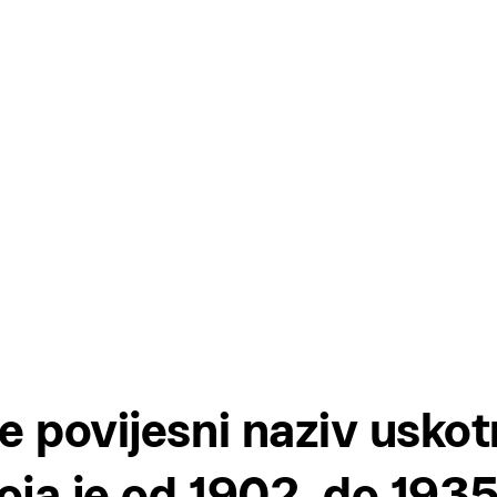
zana Trail
1
1
e povijesni naziv usko
koja je od 1902. do 1935