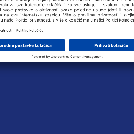
S trag
Preuzmi KML