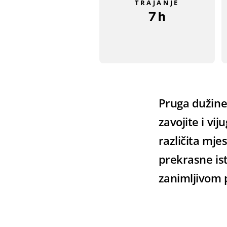
TRAJANJE
7 h
Pruga dužine
zavojite i vij
različita mje
prekrasne ist
zanimljivom 