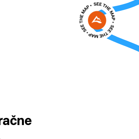
tračne
.